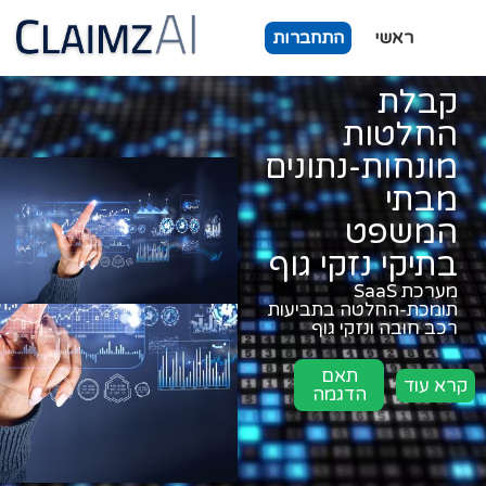
ראשי
התחברות
קבלת
החלטות
מונחות-נתונים
מבתי
המשפט
בתיקי נזקי גוף
מערכת SaaS
תומכת-החלטה בתביעות
רכב חובה ונזקי גוף
תאם
קרא עוד
הדגמה